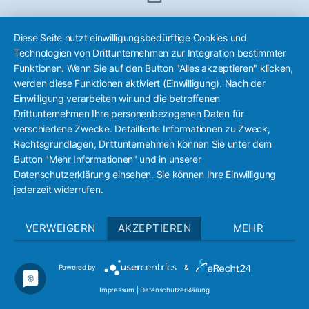
und WhatsApp
Diese Seite nutzt einwilligungsbedürftige Cookies und
Technologien von Drittunternehmen zur Integration bestimmter
Funktionen. Wenn Sie auf den Button "Alles akzeptieren" klicken,
werden diese Funktionen aktiviert (Einwilligung). Nach der
Einwilligung verarbeiten wir und die betroffenen
Drittunternehmen Ihre personenbezogenen Daten für
0160/7954148
Kundenbewertungen und Erfahrungen zu
verschiedene Zwecke. Detaillierte Informationen zu Zweck,
Thorsten Lapsit
Rechtsgrundlagen, Drittunternehmen können Sie unter dem
Button "Mehr Informationen" und in unserer
SEHR GUT
%
100
Datenschutzerklärung einsehen. Sie können Ihre Einwilligung
Empfehlungen auf
jederzeit widerrufen.
ProvenExpert.com
Email: hundetrainer@hundeerziehung-mit-herz.de
5,00
/
5,00
4
VERWEIGERN
AKZEPTIEREN
MEHR
Bewertungen auf ProvenExpert.com
Von Kunden bewertet
Powered by
&
Erfahren Sie mehr über dieses Bewertungssiegel
Such nicht weiter – hier ist der mit dem Herz für
4
Bewertungen
Impressum
|
Datenschutzerklärung
Profil ansehen
08.07.2026
Authentizität
Hunde (und Menschen)