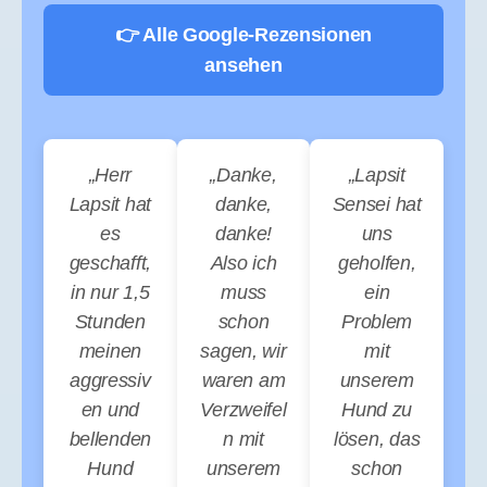
👉 Alle Google-Rezensionen
ansehen
„Herr
„Danke,
„Lapsit
Lapsit hat
danke,
Sensei hat
es
danke!
uns
geschafft,
Also ich
geholfen,
in nur 1,5
muss
ein
Stunden
schon
Problem
meinen
sagen, wir
mit
aggressiv
waren am
unserem
en und
Verzweifel
Hund zu
bellenden
n mit
lösen, das
Hund
unserem
schon