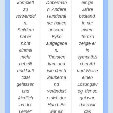
komplett
Doberman
einige
zu
n. Andere
Jahre
verwandel
Hundetrai
bestand.
n.
ner hatten
In nur
Seitdem
unseren
einem
hat er
Eyko
Termin
nicht
aufgegebe
zeigte er
einmal
n.
in
mehr
Thorsten
sympathis
gebellt
kam und
cher Art
und läuft
wie durch
und Weise
total
Zauberha
einen
gelassen
nd
Lösungsw
und
verändert
eg, der so
friedlich
e sich der
gut war,
an der
Hund. Es
dass wir
Leine!“
war ein
das