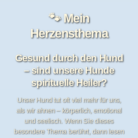
🐾 Mein
Herzensthema
Gesund durch den Hund
– sind unsere Hunde
spirituelle Heiler?
Unser Hund tut oft viel mehr für uns,
als wir ahnen – körperlich, emotional
und seelisch. Wenn Sie dieses
besondere Thema berührt, dann lesen