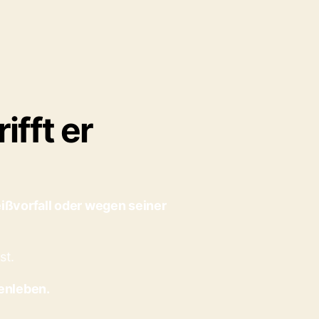
fft er
ißvorfall oder wegen seiner
st.
enleben.