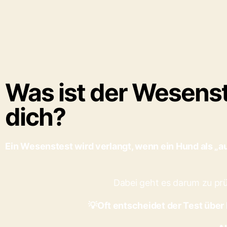
Was ist der Wesenst
dich?
Ein Wesenstest wird verlangt, wenn ein Hund als „a
Dabei geht es darum zu prüf
💡
Oft entscheidet der Test übe