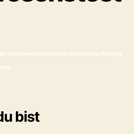
dir und deinem Hund sicher durch diese Prüfung.
ance.
du bist