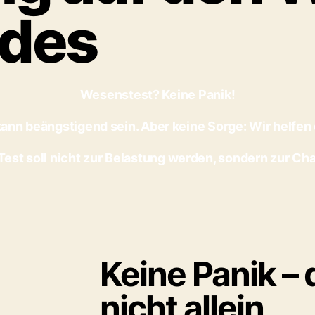
ndes
Wesenstest? Keine Panik!
nn beängstigend sein. Aber keine Sorge: Wir helfen 
Test soll nicht zur Belastung werden, sondern zur Ch
Keine Panik – 
nicht allein