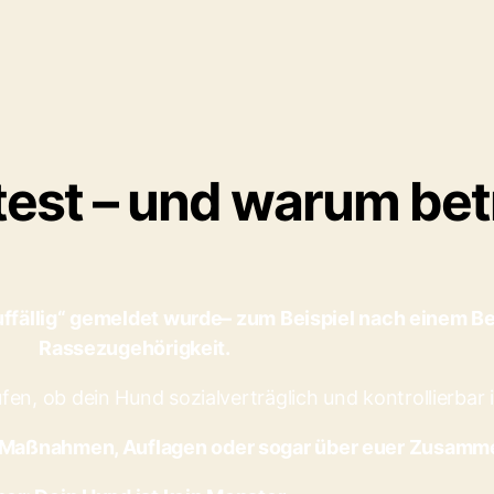
est – und warum betri
uffällig“ gemeldet wurde– zum Beispiel nach einem Be
Rassezugehörigkeit.
en, ob dein Hund sozialverträglich und kontrollierbar i
r Maßnahmen, Auflagen oder sogar über euer Zusamm