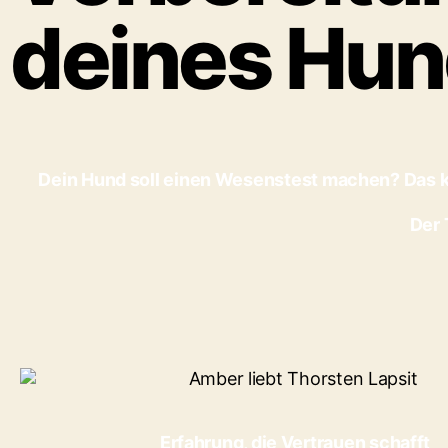
deines Hu
Dein Hund soll einen Wesenstest machen? Das ka
Der 
Erfahrung, die Vertrauen schafft