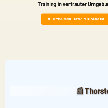
Training in vertrauter Umgebu
🐕 Termin sichern – bevor Ihr Hund das tut
📰 Thorst