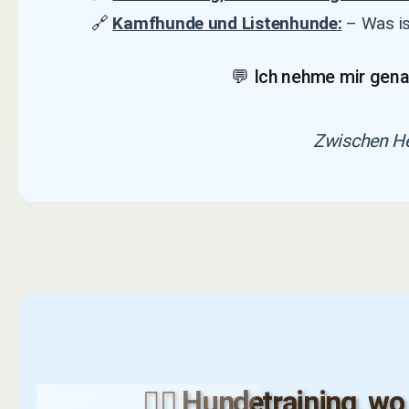
🔗
Kamfhunde und Listenhunde:
– Was is
💬 Ich nehme mir gena
Zwischen Her
🐕‍🦺 Hundetraining, wo