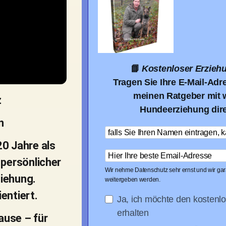
📘
Kostenloser Erziehu
Tragen Sie Ihre E-Mail-Adr
meinen Ratgeber mit w
z
Hundeerziehung direk
n
20 Jahre als
 persönlicher
Wir nehme Datenschutz sehr ernst und wir gara
ziehung.
weitergeben werden.
entiert.
Ja, ich möchte den kostenl
erhalten
ause – für