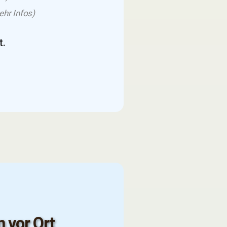
ehr Infos)
t.
n vor Ort