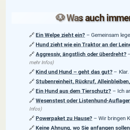
🐶 Was auch immer S
🔗
Ein Welpe zieht ein?
– Gemeinsam legen
🔗
Hund zieht wie ein Traktor an der Lein
🔗
Aggressiv, ängstlich oder überdreht?
–
mehr Infos)
🔗
Kind und Hund – geht das gut?
– Klar.
🔗
Stubenreinheit, Rückruf, Alleinbleiben
🔗
Ein Hund aus dem Tierschutz?
– Ich a
🔗
Wesenstest oder Listenhund-Auflage
Infos)
🔗
Powerpaket zu Hause?
– Wir bringen K
🔗
Keine Ahnung, wo Sie anfangen solle