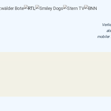
Verli
als
mobiler 