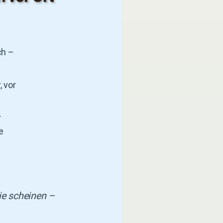
ch –
, vor
r
e
ie scheinen –