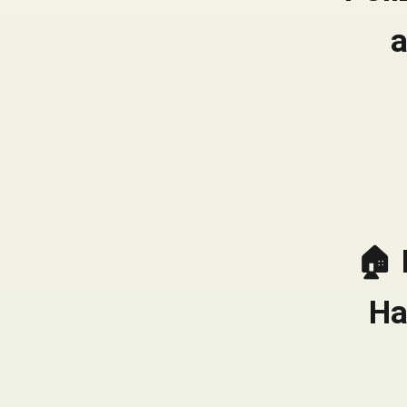
a
🏠 
Ha