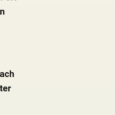
en
.
nach
ter