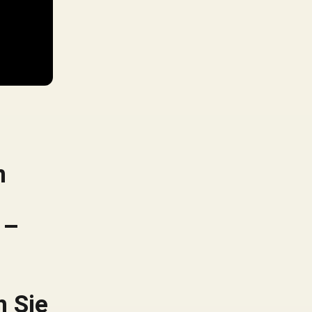
z
n
 –
h Sie