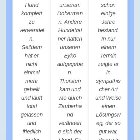
Hund
unserem
schon
komplett
Doberman
einige
zu
n. Andere
Jahre
verwandel
Hundetrai
bestand.
n.
ner hatten
In nur
Seitdem
unseren
einem
hat er
Eyko
Termin
nicht
aufgegebe
zeigte er
einmal
n.
in
mehr
Thorsten
sympathis
gebellt
kam und
cher Art
und läuft
wie durch
und Weise
total
Zauberha
einen
gelassen
nd
Lösungsw
und
verändert
eg, der so
friedlich
e sich der
gut war,