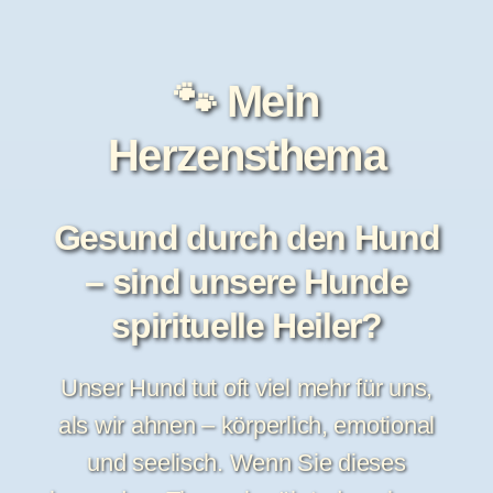
🐾 Mein
Herzensthema
Gesund durch den Hund
– sind unsere Hunde
spirituelle Heiler?
Unser Hund tut oft viel mehr für uns,
als wir ahnen – körperlich, emotional
und seelisch. Wenn Sie dieses