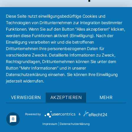
Diese Seite nutzt einwilligungsbedürftige Cookies und
Technologien von Drittunternehmen zur Integration bestimmter
Funktionen. Wenn Sie auf den Button "Alles akzeptieren" klicken,
und WhatsApp
werden diese Funktionen aktiviert (Einwilligung). Nach der
Einwilligung verarbeiten wir und die betroffenen
Drittunternehmen Ihre personenbezogenen Daten für
Kundenbewertungen und Erfahrungen zu
verschiedene Zwecke. Detaillierte Informationen zu Zweck,
Thorsten Lapsit
Rechtsgrundlagen, Drittunternehmen können Sie unter dem
Button "Mehr Informationen" und in unserer
SEHR GUT
0160/7954148
%
100
Datenschutzerklärung einsehen. Sie können Ihre Einwilligung
Empfehlungen auf
jederzeit widerrufen.
ProvenExpert.com
5,00
/
5,00
4
VERWEIGERN
AKZEPTIEREN
MEHR
Bewertungen auf ProvenExpert.com
Email:
Von Kunden bewertet
Powered by
&
Erfahren Sie mehr über dieses Bewertungssiegel
4
Bewertungen
hundetrainer@hund
Impressum
|
Datenschutzerklärung
Profil ansehen
08.07.2026
Authentizität