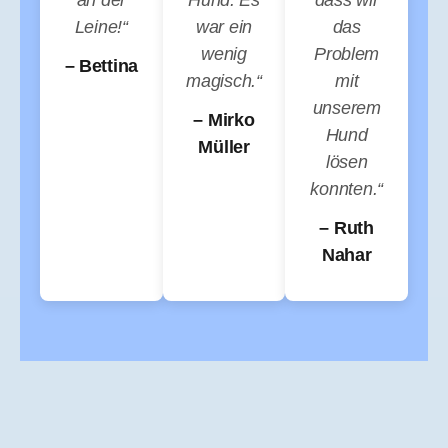
an der
Hund. Es
dass wir
Leine!“
war ein
das
wenig
Problem
– Bettina
magisch.“
mit
unserem
– Mirko
Hund
Müller
lösen
konnten.“
– Ruth
Nahar