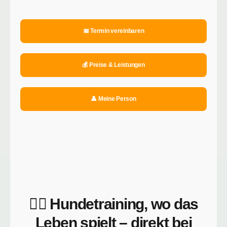
📅 Termin vereinbaren
💰 Preise & Leistungen
👤 Meine Person
🐕‍🦺 Hundetraining, wo das
Leben spielt – direkt bei