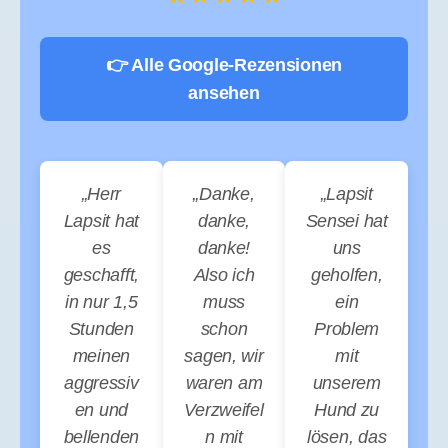
👉 Alle Google-Rezensionen
ansehen
„Herr
„Danke,
„Lapsit
Lapsit hat
danke,
Sensei hat
es
danke!
uns
geschafft,
Also ich
geholfen,
in nur 1,5
muss
ein
Stunden
schon
Problem
meinen
sagen, wir
mit
aggressiv
waren am
unserem
en und
Verzweifel
Hund zu
bellenden
n mit
lösen, das